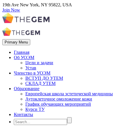
19th Ave New York, NY 95822, USA
Join Now
Primary Menu
Главная
Об УОЭМ
Цели и задачи
Устав
Членство в УОЭМ
ВСТУП ДО УТЕМ
СКЛАД УТЕМ
Образование
Европейская школа эстетической медицины
Аутоклеточное омоложение кожи
График обучающих мероприятий
Курси ТУ
Контакты